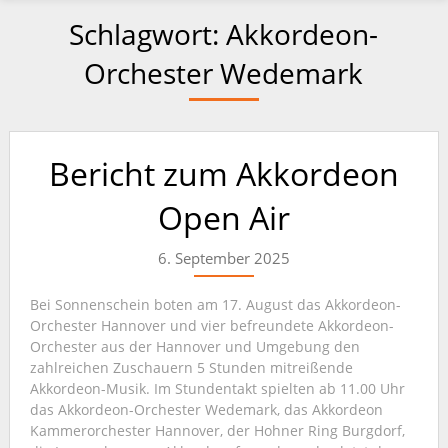
Schlagwort:
Akkordeon-
Orchester Wedemark
Bericht zum Akkordeon
Open Air
6. September 2025
Bei Sonnenschein boten am 17. August das Akkordeon-
Orchester Hannover und vier befreundete Akkordeon-
Orchester aus der Hannover und Umgebung den
zahlreichen Zuschauern 5 Stunden mitreißende
Akkordeon-Musik. Im Stundentakt spielten ab 11.00 Uhr
das Akkordeon-Orchester Wedemark, das Akkordeon
Kammerorchester Hannover, der Hohner Ring Burgdorf,