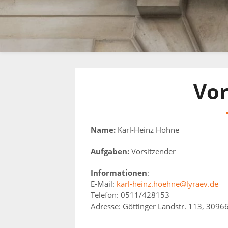
Vor
Name:
Karl-Heinz Höhne
Aufgaben:
Vorsitzender
Informationen
:
E-Mail:
karl-heinz.hoehne@lyraev.de
Telefon: 0511/428153‬
Adresse: Göttinger Landstr. 113, 30