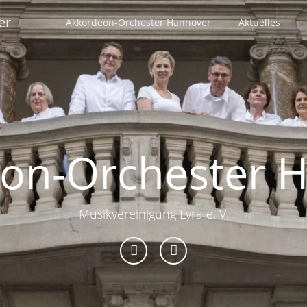
er
Akkordeon-Orchester Hannover
Aktuelles
on-Orchester 
Musikvereinigung Lyra e. V.