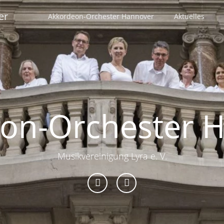
er
Akkordeon-Orchester Hannover
Aktuelles
on-Orchester 
Musikvereinigung Lyra e. V.